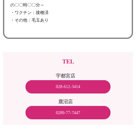
の〇〇時〇〇分～
・ワクチン：接種済
・その他：毛玉あり
TEL
宇都宮店
028-612-3414
鹿沼店
0289-77-7447