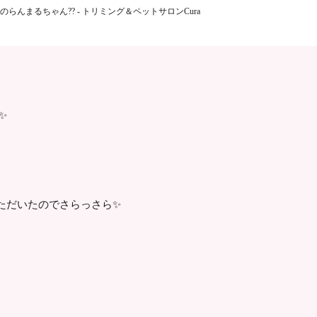
らんまるちゃん?? - トリミング＆ペットサロンCura
✨
?
ただいたのでさらっさら✨